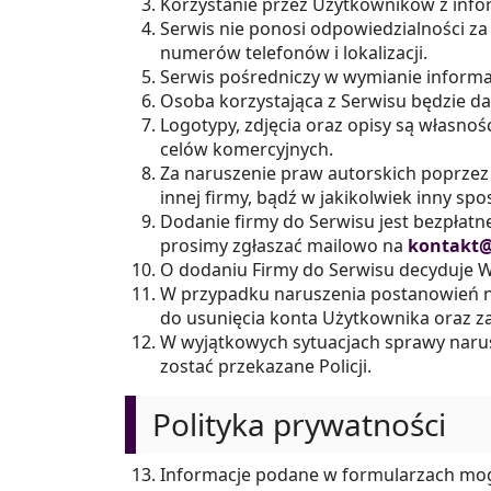
Korzystanie przez Użytkowników z infor
Serwis nie ponosi odpowiedzialności za
numerów telefonów i lokalizacji.
Serwis pośredniczy w wymianie informac
Osoba korzystająca z Serwisu będzie d
Logotypy, zdjęcia oraz opisy są własnoś
celów komercyjnych.
Za naruszenie praw autorskich poprzez
innej firmy, bądź w jakikolwiek inny s
Dodanie firmy do Serwisu jest bezpłatne
prosimy zgłaszać mailowo na
kontakt@
O dodaniu Firmy do Serwisu decyduje Wł
W przypadku naruszenia postanowień n
do usunięcia konta Użytkownika oraz za
W wyjątkowych sytuacjach sprawy narus
zostać przekazane Policji.
Polityka prywatności
Informacje podane w formularzach mog