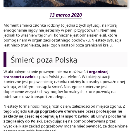
13 marca 2020
Moment śmierci członka rodziny to jedna z tych sytuacji, na którą
emocjonalnie nigdy nie jesteśmy w pełni przygotowani. Niemniej
jednak to właśnie w tej chwili konieczne jest odnalezienie sił, które
pomogą nam w organizacji ostatniego pochówku. Niestety sytuacja
jest nieco trudniejsza, jeżeli zgon nastąpił poza granicami kraju.
Śmierć poza Polską
W aktualnym stanie prawnym nie ma możliwości
organizacji
transportu zwłok
z poza Polski „na telefon”. W takiej sytuacji
konieczne jest pojawienie się członka rodziny lub osoby upoważnionej
w kraju, w którym nastąpiła śmieć. Następnie konieczne jest
dopełnienie wszystkich wymogów formalnych, które pozwolą na
odebranie oraz transport zmarłego.
Niestety formalności mogą różnić się w zależności od miejsca zgonu. Z
tego względu
usługi pogrzebowe oferowane przez profesjonalne
zakłady najczęściej obejmują transport zwłok lub urny z prochami
z zagranicy do Polski.
Decydując się na pomoc oferowaną przez
wysokiej klasy zakład pogrzebowy można mieć pewność, że dopełnione
zostaną wszystkie formalności.