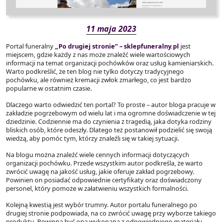
11 maja 2023
Portal funeralny
„Po drugiej stronie” – sklepfuneralny.pl
jest
miejscem, gdzie każdy z nas może znaleźć wiele wartościowych
informacji na temat organizacji pochówków oraz usług kamieniarskich.
Warto podkreślić, że ten blog nie tylko dotyczy tradycyjnego
pochówku, ale również kremacji zwłok zmarłego, co jest bardzo
popularne w ostatnim czasie.
Dlaczego warto odwiedzić ten portal? To proste – autor bloga pracuje w
zakładzie pogrzebowym od wielu lat i ma ogromne doświadczenie w tej
dziedzinie. Codziennie ma do czynienia z tragedią, jaka dotyka rodziny
bliskich osób, które odeszły. Dlatego też postanowił podzielić się swoją
wiedzą, aby pomóc tym, którzy znaleźli się w takiej sytuacji.
Na blogu można znaleźć wiele cennych informacji dotyczących
organizacji pochówku. Przede wszystkim autor podkreśla, że warto
zwrócić uwagę na jakość usług, jakie oferuje zakład pogrzebowy.
Powinien on posiadać odpowiednie certyfikaty oraz doświadczony
personel, który pomoże w załatwieniu wszystkich formalności.
Kolejną kwestią jest wybór trumny. Autor portalu funeralnego po
drugiej stronie podpowiada, na co zwrócić uwagę przy wyborze takiego
produktu. Powinna być ona wykonana z odpowiedniego materiału,