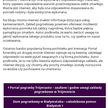
który zapewni odpowiednie warunki przechowywania zwłok zmarłego.
Ważne jest również, aby była ona odpowiednio dopasowana do
potrzeb rodziny i była estetycznie wykonana.
Na blogu można również znaleźć informacje dotyczące usług
kamieniarskich. Zakład pogrzebowy powinien oferować możliwość
wykonania pomnika lub tablicy nagrobnej, która będzie piękną
pamiątką po zmarłym. Autor podkreśla, że warto zwrócić uwagę na
jakość wykonania takiego produktu oraz na to, czy spełnia on nasze
oczekiwania.
Ostatnio bardzo popularną formą pochówku jest kremacja. Portal
funeralny po drugiej stronie również zajmuje się tą kwestią, udzielając
odpowiedzi na wiele pytań związanych z tą formą pochówku. Autor
podkreśla, że to nie tylko kwestia wyboru odpowiedniego zakładu, ale
również decyzji, czy chcemy aby prochy zmarłego zostały rozrzucone
na wodzie czy pochowane na cmentarzu.
Nawigacja wpisu
Portal pogrzeby Trójmiasto – zaufane i godne uwagi zakłady
pogrzebowe w Trójmieście
Dom pogrzebowy w Białymstoku – całodobowa pomoc
Białystok