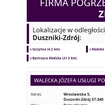
FIRMA POGR
Z
Lokalizacje w odległośc
Duszniki-Zdrój
:
Szczytna (4.2 km)
Kłodzko 
Bystrzyca Kłodzka (21.3 km)
WALECKA JÓZEFA USŁUGI 
Adres:
Wrocławska 5,
Duszniki-Zdrój 57-340