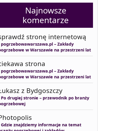
Najnowsze
komentarze
sprawdź stronę internetową
-
pogrzebowawarszawa.pl – Zakłady
pogrzebowe w Warszawie na przestrzeni lat
ciekawa strona
-
pogrzebowawarszawa.pl – Zakłady
pogrzebowe w Warszawie na przestrzeni lat
Łukasz z Bydgoszczy
-
Po drugiej stronie – przewodnik po branży
pogrzebowej
Photopolis
-
Gdzie znajdziemy informacje na temat
branży pogrzebowej i zakładów