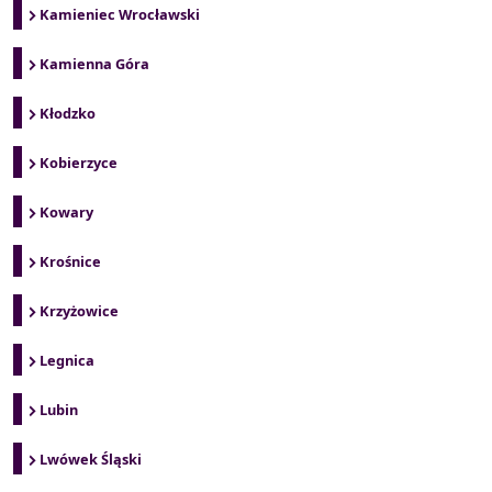
Kamieniec Wrocławski
Kamienna Góra
Kłodzko
Kobierzyce
Kowary
Krośnice
Krzyżowice
Legnica
Lubin
Lwówek Śląski