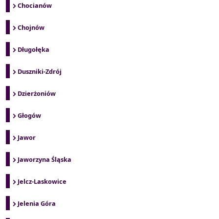
Chocianów
Chojnów
Długołęka
Duszniki-Zdrój
Dzierżoniów
Głogów
Jawor
Jaworzyna Śląska
Jelcz-Laskowice
Jelenia Góra