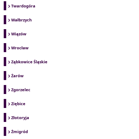
Twardogóra
Wałbrzych
Wiązów
Wrocław
Ząbkowice Śląskie
Żarów
Zgorzelec
Ziębice
Złotoryja
Żmigród