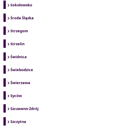
Sokołowsko
Środa Śląska
Strzegom
Strzelin
Świdnica
Świebodzice
Świerzawa
Syców
Szczawno-Zdrój
Szczytna