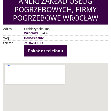
ANERI ZAKŁAD USŁUG
POGRZEBOWYCH, FIRMY
POGRZEBOWE WROCŁAW
Adres:
Grabiszyńska 105,
Wrocław
53-439
Woj.:
Dolnośląskie
telefon:
71 362 XX XX
Pokaż nr telefonu