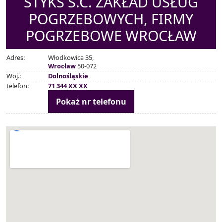
STYKS S.C. ZAKŁAD USŁUG
POGRZEBOWYCH, FIRMY
POGRZEBOWE WROCŁAW
Adres:
Włodkowica 35,
Wrocław
50-072
Woj.:
Dolnośląskie
telefon:
71 344 XX XX
Pokaż nr telefonu