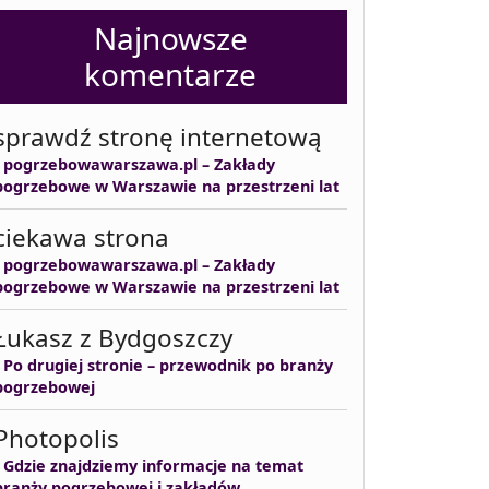
Najnowsze
komentarze
sprawdź stronę internetową
-
pogrzebowawarszawa.pl – Zakłady
pogrzebowe w Warszawie na przestrzeni lat
ciekawa strona
-
pogrzebowawarszawa.pl – Zakłady
pogrzebowe w Warszawie na przestrzeni lat
Łukasz z Bydgoszczy
-
Po drugiej stronie – przewodnik po branży
pogrzebowej
Photopolis
-
Gdzie znajdziemy informacje na temat
branży pogrzebowej i zakładów