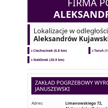
FIRMA 
ALEKSAND
Lokalizacje w odległośc
Aleksandrów Kujawsk
Ciechocinek (6.8 km)
Toruń (1
Steklinek (20.9 km)
ZAKŁAD POGRZEBOWY WYRÓ
JANUSZEWSKI
Adres:
Limanowskiego 72,