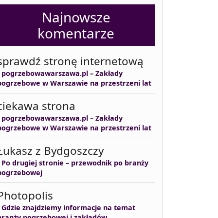
Najnowsze
komentarze
sprawdź stronę internetową
-
pogrzebowawarszawa.pl – Zakłady
pogrzebowe w Warszawie na przestrzeni lat
ciekawa strona
-
pogrzebowawarszawa.pl – Zakłady
pogrzebowe w Warszawie na przestrzeni lat
Łukasz z Bydgoszczy
-
Po drugiej stronie – przewodnik po branży
pogrzebowej
Photopolis
-
Gdzie znajdziemy informacje na temat
branży pogrzebowej i zakładów