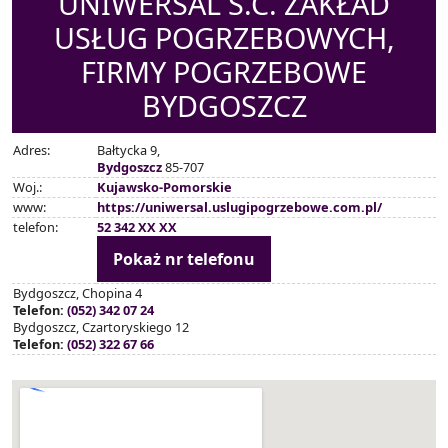
UNIWERSAL S.C. ZAKŁAD
USŁUG POGRZEBOWYCH,
FIRMY POGRZEBOWE
BYDGOSZCZ
Adres:
Bałtycka 9,
Bydgoszcz
85-707
Woj.:
Kujawsko-Pomorskie
www:
https://uniwersal.uslugipogrzebowe.com.pl/
telefon:
52 342 XX XX
Pokaż nr telefonu
Bydgoszcz, Chopina 4
Telefon:
(052) 342 07 24
Bydgoszcz, Czartoryskiego 12
Telefon:
(052) 322 67 66