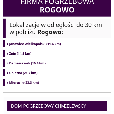
FIRMA POGRZEBOWA
ROGOWO
Lokalizacje w odległości do 30 km
w pobliżu
Rogowo
:
Janowiec Wielkopolski (11.6 km)
Żnin (14.5 km)
Damasławek (16.4 km)
Gniezno (21.7 km)
Mierucin (23.3 km)
DOM POGRZEBOWY CHMIELEWSCY