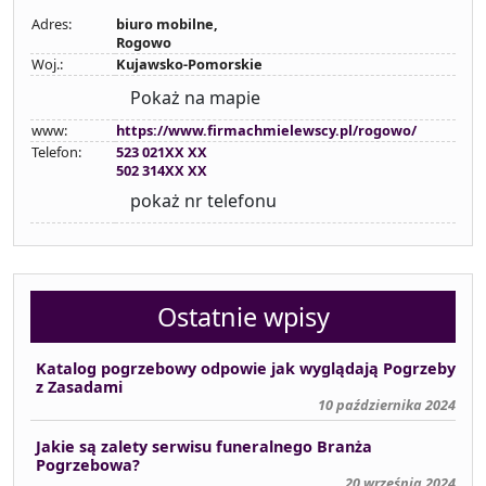
Adres:
biuro mobilne,
Rogowo
Woj.:
Kujawsko-Pomorskie
Pokaż na mapie
www:
https://www.firmachmielewscy.pl/rogowo/
Telefon:
523 021XX XX
502 314XX XX
pokaż nr telefonu
Ostatnie wpisy
Katalog pogrzebowy odpowie jak wyglądają Pogrzeby
z Zasadami
10 października 2024
Jakie są zalety serwisu funeralnego Branża
Pogrzebowa?
20 września 2024