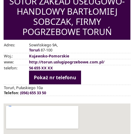
SOTOR ZAKŁAD USŁUGOWO-
HANDLOWY BARTŁOMIEJ
SOBCZAK, FIRMY
POGRZEBOWE TORUŃ
Adres:
Sowińskiego 9A,
Toruń
87-100
Woj.:
Kujawsko-Pomorskie
www:
http://torun.uslugipogrzebowe.com.pl/
telefon:
56 655 XX XX
Pokaż nr telefonu
Toruń, Pułaskiego 10a
Telefon:
(056) 655 33 50