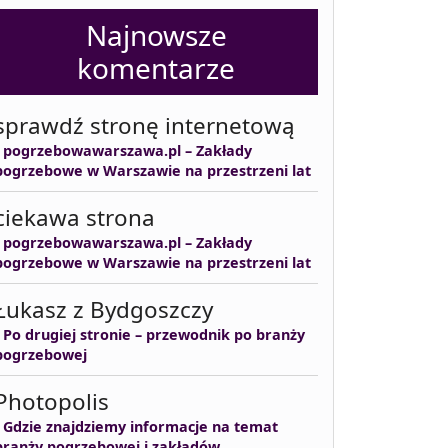
Najnowsze
komentarze
sprawdź stronę internetową
-
pogrzebowawarszawa.pl – Zakłady
pogrzebowe w Warszawie na przestrzeni lat
ciekawa strona
-
pogrzebowawarszawa.pl – Zakłady
pogrzebowe w Warszawie na przestrzeni lat
Łukasz z Bydgoszczy
-
Po drugiej stronie – przewodnik po branży
pogrzebowej
Photopolis
-
Gdzie znajdziemy informacje na temat
branży pogrzebowej i zakładów