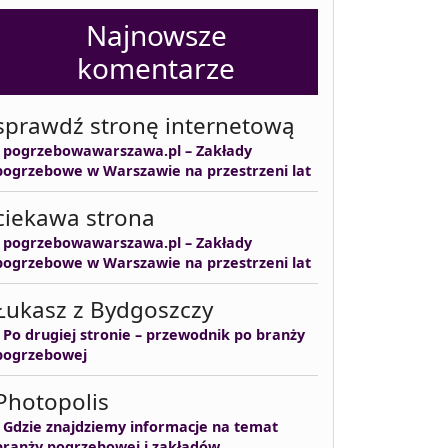
Najnowsze
komentarze
sprawdź stronę internetową
-
pogrzebowawarszawa.pl – Zakłady
pogrzebowe w Warszawie na przestrzeni lat
ciekawa strona
-
pogrzebowawarszawa.pl – Zakłady
pogrzebowe w Warszawie na przestrzeni lat
Łukasz z Bydgoszczy
-
Po drugiej stronie – przewodnik po branży
pogrzebowej
Photopolis
-
Gdzie znajdziemy informacje na temat
branży pogrzebowej i zakładów