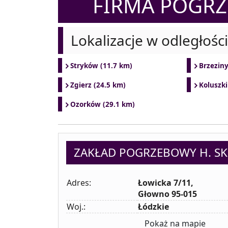
FIRMA POGR
Lokalizacje w odległośc
Stryków (11.7 km)
Brzeziny
Zgierz (24.5 km)
Koluszki
Ozorków (29.1 km)
ZAKŁAD POGRZEBOWY H. S
Adres:
Łowicka 7/11,
Głowno 95-015
Woj.:
Łódzkie
Pokaż na mapie