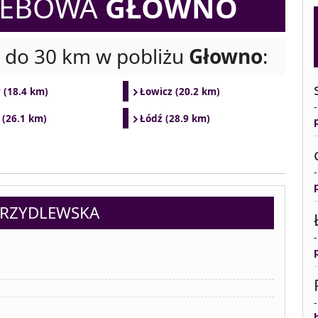
ZEBOWA
GŁOWNO
i do 30 km w pobliżu
Głowno
:
 (18.4 km)
Łowicz (20.2 km)
 (26.1 km)
Łódź (28.9 km)
KRZYDLEWSKA