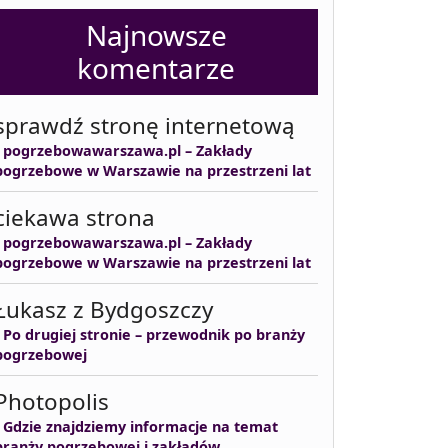
Najnowsze
komentarze
sprawdź stronę internetową
-
pogrzebowawarszawa.pl – Zakłady
pogrzebowe w Warszawie na przestrzeni lat
ciekawa strona
-
pogrzebowawarszawa.pl – Zakłady
pogrzebowe w Warszawie na przestrzeni lat
Łukasz z Bydgoszczy
-
Po drugiej stronie – przewodnik po branży
pogrzebowej
Photopolis
-
Gdzie znajdziemy informacje na temat
branży pogrzebowej i zakładów