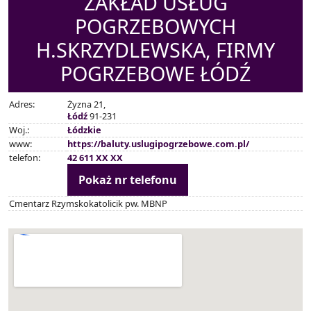
ZAKŁAD USŁUG
POGRZEBOWYCH
H.SKRZYDLEWSKA, FIRMY
POGRZEBOWE ŁÓDŹ
Adres:
Żyzna 21,
Łódź
91-231
Woj.:
Łódzkie
www:
https://baluty.uslugipogrzebowe.com.pl/
telefon:
42 611 XX XX
Pokaż nr telefonu
Cmentarz Rzymskokatolicik pw. MBNP