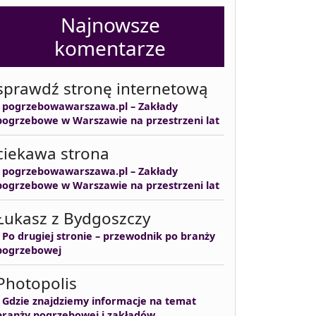
Najnowsze
komentarze
sprawdź stronę internetową
-
pogrzebowawarszawa.pl – Zakłady
pogrzebowe w Warszawie na przestrzeni lat
ciekawa strona
-
pogrzebowawarszawa.pl – Zakłady
pogrzebowe w Warszawie na przestrzeni lat
Łukasz z Bydgoszczy
-
Po drugiej stronie – przewodnik po branży
pogrzebowej
Photopolis
-
Gdzie znajdziemy informacje na temat
branży pogrzebowej i zakładów