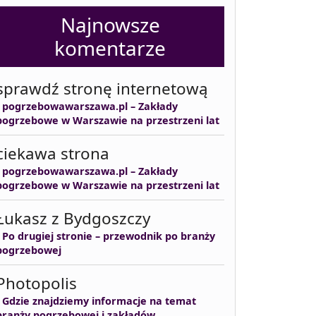
Najnowsze
komentarze
sprawdź stronę internetową
-
pogrzebowawarszawa.pl – Zakłady
pogrzebowe w Warszawie na przestrzeni lat
ciekawa strona
-
pogrzebowawarszawa.pl – Zakłady
pogrzebowe w Warszawie na przestrzeni lat
Łukasz z Bydgoszczy
-
Po drugiej stronie – przewodnik po branży
pogrzebowej
Photopolis
-
Gdzie znajdziemy informacje na temat
branży pogrzebowej i zakładów