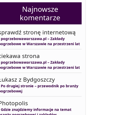
Najnowsze
komentarze
sprawdź stronę internetową
-
pogrzebowawarszawa.pl – Zakłady
pogrzebowe w Warszawie na przestrzeni lat
ciekawa strona
-
pogrzebowawarszawa.pl – Zakłady
pogrzebowe w Warszawie na przestrzeni lat
Łukasz z Bydgoszczy
-
Po drugiej stronie – przewodnik po branży
pogrzebowej
Photopolis
-
Gdzie znajdziemy informacje na temat
branży pogrzebowej i zakładów