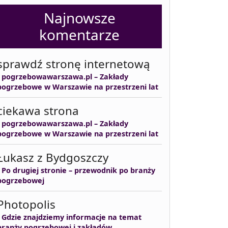
Najnowsze
komentarze
sprawdź stronę internetową
-
pogrzebowawarszawa.pl – Zakłady
pogrzebowe w Warszawie na przestrzeni lat
ciekawa strona
-
pogrzebowawarszawa.pl – Zakłady
pogrzebowe w Warszawie na przestrzeni lat
Łukasz z Bydgoszczy
-
Po drugiej stronie – przewodnik po branży
pogrzebowej
Photopolis
-
Gdzie znajdziemy informacje na temat
branży pogrzebowej i zakładów