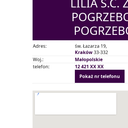
LILIA S.C
POGRZEBO
POGRZEB
Adres:
św. Łazarza 19,
Kraków
33-332
Woj.:
Małopolskie
telefon:
12 421 XX XX
Pokaż nr telefonu