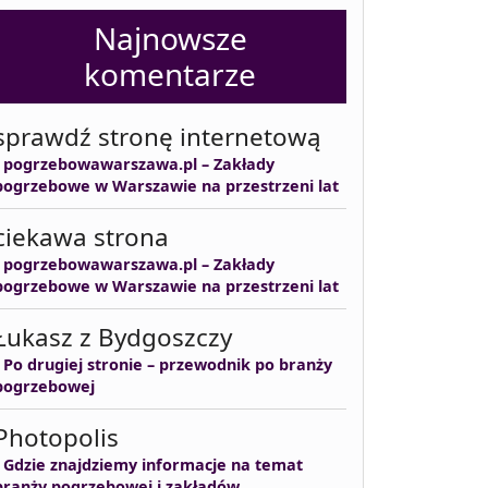
Najnowsze
komentarze
sprawdź stronę internetową
-
pogrzebowawarszawa.pl – Zakłady
pogrzebowe w Warszawie na przestrzeni lat
ciekawa strona
-
pogrzebowawarszawa.pl – Zakłady
pogrzebowe w Warszawie na przestrzeni lat
Łukasz z Bydgoszczy
-
Po drugiej stronie – przewodnik po branży
pogrzebowej
Photopolis
-
Gdzie znajdziemy informacje na temat
branży pogrzebowej i zakładów