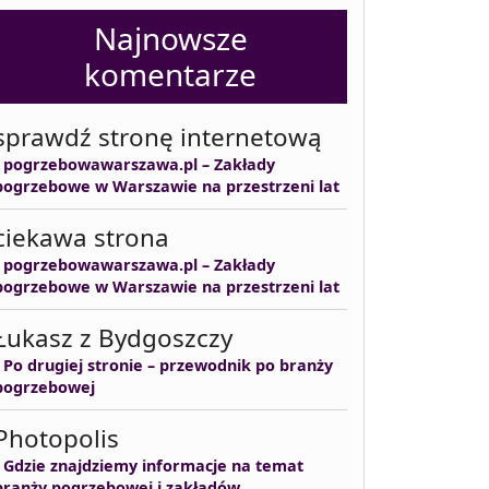
Najnowsze
komentarze
sprawdź stronę internetową
-
pogrzebowawarszawa.pl – Zakłady
pogrzebowe w Warszawie na przestrzeni lat
ciekawa strona
-
pogrzebowawarszawa.pl – Zakłady
pogrzebowe w Warszawie na przestrzeni lat
Łukasz z Bydgoszczy
-
Po drugiej stronie – przewodnik po branży
pogrzebowej
Photopolis
-
Gdzie znajdziemy informacje na temat
branży pogrzebowej i zakładów