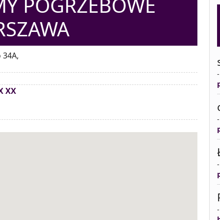
MY POGRZEBOWE
RSZAWA
 34A,
X XX