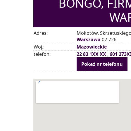
BONGO, FIR
WA
Adres:
Mokotów, Skrzetuskiego
Warszawa
02-726
Woj.:
Mazowieckie
telefon:
22 83 1XX XX
,
601 273X
Pokaż nr telefonu