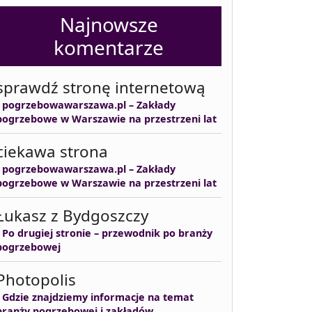
Najnowsze
komentarze
sprawdź stronę internetową
-
pogrzebowawarszawa.pl – Zakłady
pogrzebowe w Warszawie na przestrzeni lat
ciekawa strona
-
pogrzebowawarszawa.pl – Zakłady
pogrzebowe w Warszawie na przestrzeni lat
Łukasz z Bydgoszczy
-
Po drugiej stronie – przewodnik po branży
pogrzebowej
Photopolis
-
Gdzie znajdziemy informacje na temat
branży pogrzebowej i zakładów