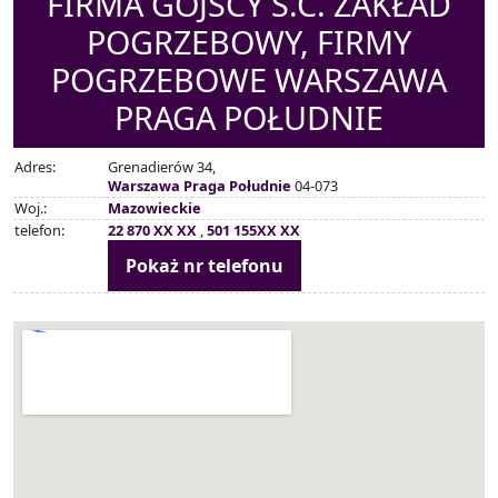
FIRMA GÓJSCY S.C. ZAKŁAD
POGRZEBOWY, FIRMY
POGRZEBOWE WARSZAWA
PRAGA POŁUDNIE
Adres:
Grenadierów 34,
Warszawa Praga Południe
04-073
Woj.:
Mazowieckie
telefon:
22 870 XX XX
,
501 155XX XX
Pokaż nr telefonu