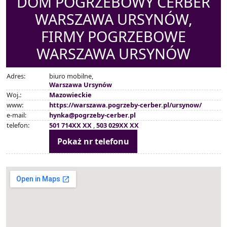
DOM POGRZEBOWY CERBER
WARSZAWA URSYNÓW,
FIRMY POGRZEBOWE
WARSZAWA URSYNÓW
Adres:
biuro mobilne,
Warszawa Ursynów
Woj.:
Mazowieckie
www:
https://warszawa.pogrzeby-cerber.pl/ursynow/
e-mail:
hynka@pogrzeby-cerber.pl
telefon:
501 714XX XX
,
503 029XX XX
Pokaż nr telefonu