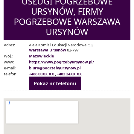
USŁUGI POGRZEBOWE
URSYNÓW, FIRMY
POGRZEBOWE WARSZAWA
URSYNÓW
Adres:
Aleja Komisji Edukacji Narodowej 53,
Warszawa Ursynów
02-797
Woj.:
Mazowieckie
www:
https://www.pogrzebyursynow.pl/
e-mail:
biuro@pogrzebyursynow.pl
telefon:
+486 00XX XX
,
+482 24XX XX
Pokaż nr telefonu