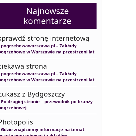
Najnowsze
komentarze
sprawdź stronę internetową
-
pogrzebowawarszawa.pl – Zakłady
pogrzebowe w Warszawie na przestrzeni lat
ciekawa strona
-
pogrzebowawarszawa.pl – Zakłady
pogrzebowe w Warszawie na przestrzeni lat
Łukasz z Bydgoszczy
-
Po drugiej stronie – przewodnik po branży
pogrzebowej
Photopolis
-
Gdzie znajdziemy informacje na temat
branży pogrzebowej i zakładów