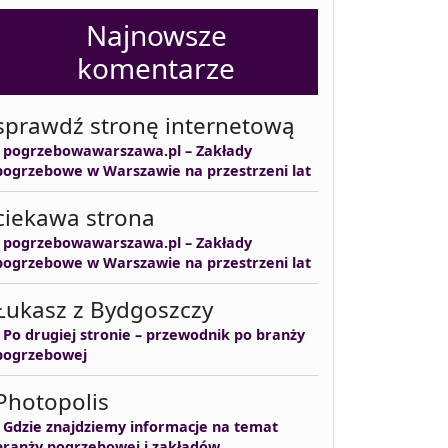
Najnowsze
komentarze
sprawdź stronę internetową
-
pogrzebowawarszawa.pl – Zakłady
pogrzebowe w Warszawie na przestrzeni lat
ciekawa strona
-
pogrzebowawarszawa.pl – Zakłady
pogrzebowe w Warszawie na przestrzeni lat
Łukasz z Bydgoszczy
-
Po drugiej stronie – przewodnik po branży
pogrzebowej
Photopolis
-
Gdzie znajdziemy informacje na temat
branży pogrzebowej i zakładów