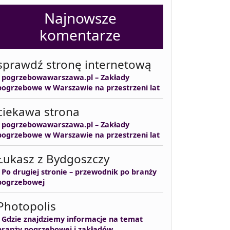
Najnowsze
komentarze
sprawdź stronę internetową
-
pogrzebowawarszawa.pl – Zakłady
pogrzebowe w Warszawie na przestrzeni lat
ciekawa strona
-
pogrzebowawarszawa.pl – Zakłady
pogrzebowe w Warszawie na przestrzeni lat
Łukasz z Bydgoszczy
-
Po drugiej stronie – przewodnik po branży
pogrzebowej
Photopolis
-
Gdzie znajdziemy informacje na temat
branży pogrzebowej i zakładów