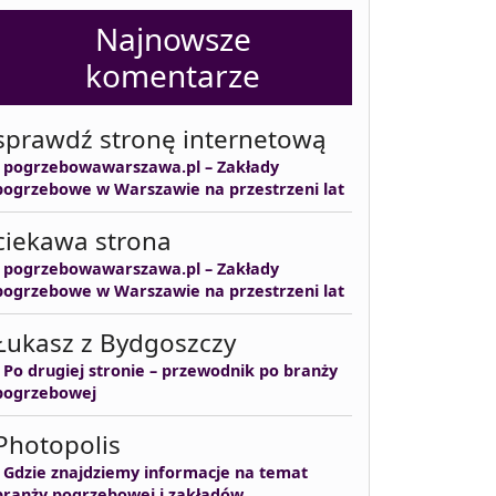
Najnowsze
komentarze
sprawdź stronę internetową
-
pogrzebowawarszawa.pl – Zakłady
pogrzebowe w Warszawie na przestrzeni lat
ciekawa strona
-
pogrzebowawarszawa.pl – Zakłady
pogrzebowe w Warszawie na przestrzeni lat
Łukasz z Bydgoszczy
-
Po drugiej stronie – przewodnik po branży
pogrzebowej
Photopolis
-
Gdzie znajdziemy informacje na temat
branży pogrzebowej i zakładów