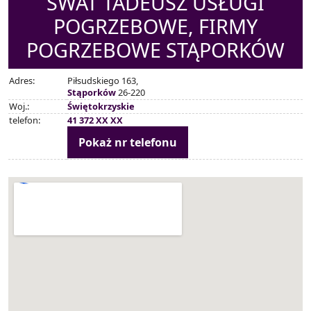
SWAT TADEUSZ USŁUGI
POGRZEBOWE, FIRMY
POGRZEBOWE STĄPORKÓW
Adres:
Piłsudskiego 163,
Stąporków
26-220
Woj.:
Świętokrzyskie
telefon:
41 372 XX XX
Pokaż nr telefonu