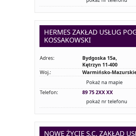
pokaż nr telefonu
HERMES ZAKŁAD USŁUG PO
KOSSAKOWSKI
Adres:
Bydgoska 15a,
Kętrzyn 11-400
Woj.:
Warmińsko-Mazurski
Pokaż na mapie
Telefon:
89 75 2XX XX
pokaż nr telefonu
NOWE ŻYCIE S.C. ZAKŁAD 