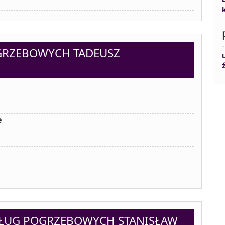
GRZEBOWYCH TADEUSZ
e
USŁUG POGRZEBOWYCH STANISŁAW