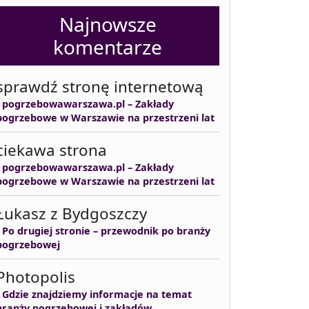
Najnowsze
komentarze
sprawdź stronę internetową
-
pogrzebowawarszawa.pl – Zakłady
pogrzebowe w Warszawie na przestrzeni lat
ciekawa strona
-
pogrzebowawarszawa.pl – Zakłady
pogrzebowe w Warszawie na przestrzeni lat
Łukasz z Bydgoszczy
-
Po drugiej stronie – przewodnik po branży
pogrzebowej
Photopolis
-
Gdzie znajdziemy informacje na temat
branży pogrzebowej i zakładów