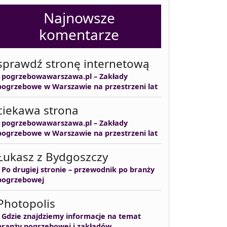
Najnowsze
komentarze
sprawdź stronę internetową
-
pogrzebowawarszawa.pl – Zakłady
pogrzebowe w Warszawie na przestrzeni lat
ciekawa strona
-
pogrzebowawarszawa.pl – Zakłady
pogrzebowe w Warszawie na przestrzeni lat
Łukasz z Bydgoszczy
-
Po drugiej stronie – przewodnik po branży
pogrzebowej
Photopolis
-
Gdzie znajdziemy informacje na temat
branży pogrzebowej i zakładów