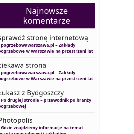
Najnowsze
komentarze
sprawdź stronę internetową
-
pogrzebowawarszawa.pl – Zakłady
pogrzebowe w Warszawie na przestrzeni lat
ciekawa strona
-
pogrzebowawarszawa.pl – Zakłady
pogrzebowe w Warszawie na przestrzeni lat
Łukasz z Bydgoszczy
-
Po drugiej stronie – przewodnik po branży
pogrzebowej
Photopolis
-
Gdzie znajdziemy informacje na temat
branży pogrzebowej i zakładów