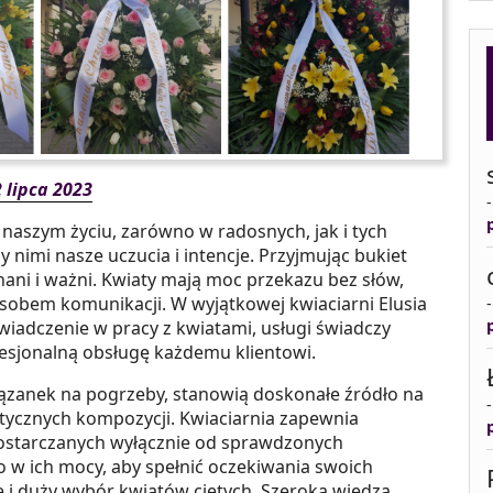
 lipca 2023
 naszym życiu, zarówno w radosnych, jak i tych
imi nasze uczucia i intencje. Przyjmując bukiet
ani i ważni. Kwiaty mają moc przekazu bez słów,
obem komunikacji. W wyjątkowej kwiaciarni Elusia
wiadczenie w pracy z kwiatami, usługi świadczy
fesjonalną obsługę każdemu klientowi.
ązanek na pogrzeby, stanowią doskonałe źródło na
tycznych kompozycji. Kwiaciarnia zapewnia
dostarczanych wyłącznie od sprawdzonych
 w ich mocy, aby spełnić oczekiwania swoich
e i duży wybór kwiatów ciętych. Szeroka wiedza,