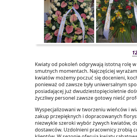
12
Kwiaty od pokoleń odgrywają istotną rolę w
smutnych momentach. Najczęściej wyrażamy n
kwiatów możemy poczuć się docenieni, koch
ponieważ od zawsze były uniwersalnym spos
posiadającej już dwudziestopięcioletnie doś
życzliwy personel zawsze gotowy nieść pro
Wyspecjalizowani w tworzeniu wieńców i wi
zakup przepięknych i dopracowanych florys
niezwykle szeroki wybór żywych kwiatów, 
dostawców. Uzdolnieni pracownicy zrobią co
klientów. W sezonie oferują kwiaty rabatow