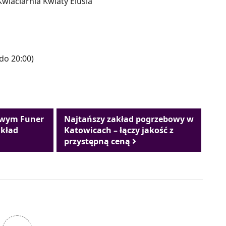
Kwiaciarnia Kwiaty Elusia
do 20:00)
owym Funer
Najtańszy zakład pogrzebowy w
akład
Katowicach – łączy jakość z
przystępną ceną