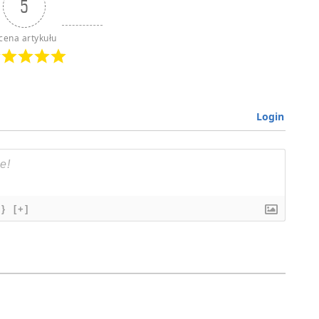
5
cena artykułu
Login
{}
[+]