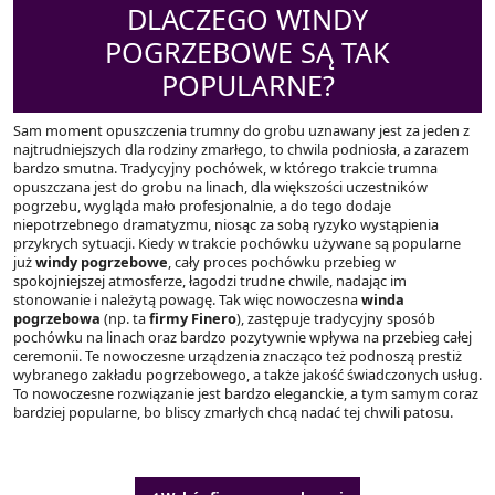
DLACZEGO WINDY
POGRZEBOWE SĄ TAK
POPULARNE?
Sam moment opuszczenia trumny do grobu uznawany jest za jeden z
najtrudniejszych dla rodziny zmarłego, to chwila podniosła, a zarazem
bardzo smutna. Tradycyjny pochówek, w którego trakcie trumna
opuszczana jest do grobu na linach, dla większości uczestników
pogrzebu, wygląda mało profesjonalnie, a do tego dodaje
niepotrzebnego dramatyzmu, niosąc za sobą ryzyko wystąpienia
przykrych sytuacji. Kiedy w trakcie pochówku używane są popularne
już
windy pogrzebowe
, cały proces pochówku przebieg w
spokojniejszej atmosferze, łagodzi trudne chwile, nadając im
stonowanie i należytą powagę. Tak więc nowoczesna
winda
pogrzebowa
(np. ta
firmy Finero
), zastępuje tradycyjny sposób
pochówku na linach oraz bardzo pozytywnie wpływa na przebieg całej
ceremonii. Te nowoczesne urządzenia znacząco też podnoszą prestiż
wybranego zakładu pogrzebowego, a także jakość świadczonych usług.
To nowoczesne rozwiązanie jest bardzo eleganckie, a tym samym coraz
bardziej popularne, bo bliscy zmarłych chcą nadać tej chwili patosu.
Nawigacja wpisu