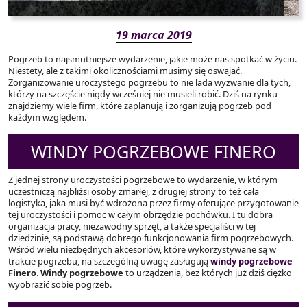
19 marca 2019
Pogrzeb to najsmutniejsze wydarzenie, jakie może nas spotkać w życiu.
Niestety, ale z takimi okolicznościami musimy się oswajać.
Zorganizowanie uroczystego pogrzebu to nie lada wyzwanie dla tych,
którzy na szczęście nigdy wcześniej nie musieli robić. Dziś na rynku
znajdziemy wiele firm, które zaplanują i zorganizują pogrzeb pod
każdym względem.
WINDY POGRZEBOWE FINERO
Z jednej strony uroczystości pogrzebowe to wydarzenie, w którym
uczestniczą najbliżsi osoby zmarłej, z drugiej strony to też cała
logistyka, jaka musi być wdrożona przez firmy oferujące przygotowanie
tej uroczystości i pomoc w całym obrzędzie pochówku. I tu dobra
organizacja pracy, niezawodny sprzęt, a także specjaliści w tej
dziedzinie, są podstawą dobrego funkcjonowania firm pogrzebowych.
Wśród wielu niezbędnych akcesoriów, które wykorzystywane są w
trakcie pogrzebu, na szczególną uwagę zasługują
windy pogrzebowe
Finero
.
Windy pogrzebowe
to urządzenia, bez których już dziś ciężko
wyobrazić sobie pogrzeb.