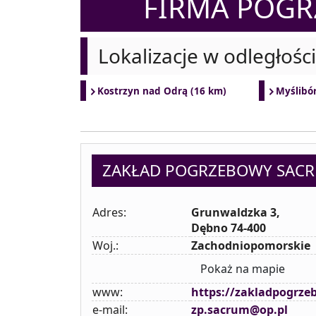
FIRMA POG
Lokalizacje w odległośc
Kostrzyn nad Odrą (16 km)
Myślibór
ZAKŁAD POGRZEBOWY SAC
Adres:
Grunwaldzka 3,
Dębno 74-400
Woj.:
Zachodniopomorskie
Pokaż na mapie
www:
https://zakladpogrze
e-mail:
zp.sacrum@op.pl