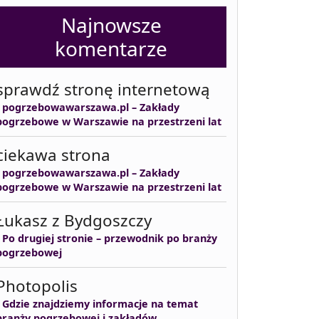
Najnowsze
komentarze
sprawdź stronę internetową
-
pogrzebowawarszawa.pl – Zakłady
pogrzebowe w Warszawie na przestrzeni lat
ciekawa strona
-
pogrzebowawarszawa.pl – Zakłady
pogrzebowe w Warszawie na przestrzeni lat
Łukasz z Bydgoszczy
-
Po drugiej stronie – przewodnik po branży
pogrzebowej
Photopolis
-
Gdzie znajdziemy informacje na temat
branży pogrzebowej i zakładów