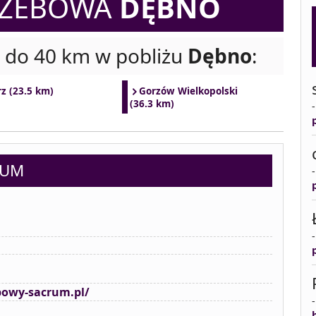
RZEBOWA
DĘBNO
i do 40 km w pobliżu
Dębno
:
z (23.5 km)
Gorzów Wielkopolski
(36.3 km)
RUM
bowy-sacrum.pl/