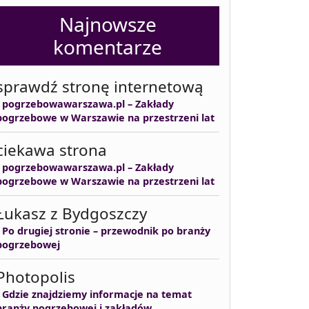
Najnowsze
komentarze
sprawdź stronę internetową
-
pogrzebowawarszawa.pl – Zakłady
pogrzebowe w Warszawie na przestrzeni lat
ciekawa strona
-
pogrzebowawarszawa.pl – Zakłady
pogrzebowe w Warszawie na przestrzeni lat
Łukasz z Bydgoszczy
-
Po drugiej stronie – przewodnik po branży
pogrzebowej
Photopolis
-
Gdzie znajdziemy informacje na temat
branży pogrzebowej i zakładów