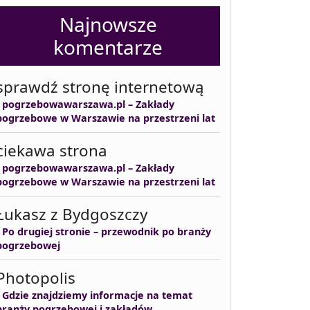
Najnowsze
komentarze
sprawdź stronę internetową
-
pogrzebowawarszawa.pl – Zakłady
pogrzebowe w Warszawie na przestrzeni lat
ciekawa strona
-
pogrzebowawarszawa.pl – Zakłady
pogrzebowe w Warszawie na przestrzeni lat
Łukasz z Bydgoszczy
-
Po drugiej stronie – przewodnik po branży
pogrzebowej
Photopolis
-
Gdzie znajdziemy informacje na temat
branży pogrzebowej i zakładów