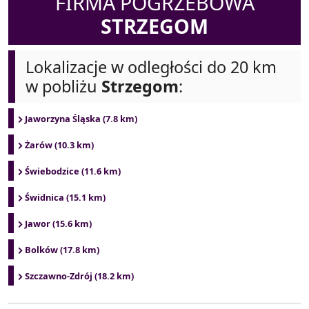
FIRMA POGRZEBOWA
STRZEGOM
Lokalizacje w odległości do 20 km
w pobliżu
Strzegom
:
Jaworzyna Śląska (7.8 km)
Żarów (10.3 km)
Świebodzice (11.6 km)
Świdnica (15.1 km)
Jawor (15.6 km)
Bolków (17.8 km)
Szczawno-Zdrój (18.2 km)