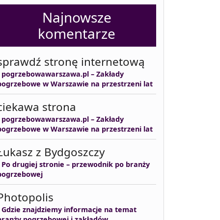
Najnowsze
komentarze
sprawdź stronę internetową
-
pogrzebowawarszawa.pl – Zakłady
pogrzebowe w Warszawie na przestrzeni lat
ciekawa strona
-
pogrzebowawarszawa.pl – Zakłady
pogrzebowe w Warszawie na przestrzeni lat
Łukasz z Bydgoszczy
-
Po drugiej stronie – przewodnik po branży
pogrzebowej
Photopolis
-
Gdzie znajdziemy informacje na temat
branży pogrzebowej i zakładów