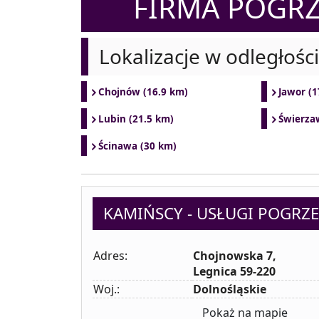
FIRMA POGR
Lokalizacje w odległośc
Chojnów (16.9 km)
Jawor (1
Lubin (21.5 km)
Świerza
Ścinawa (30 km)
KAMIŃSCY - USŁUGI POGRZ
Adres:
Chojnowska 7,
Legnica 59-220
Woj.:
Dolnośląskie
Pokaż na mapie