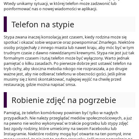
Wtedy unikamy sytuacji, w której telefon może zadzwonić lub
poinformować nas o nowej wiadomości w aplikacji.
Telefon na stypie
Stypa zwana inaczej konsolacją jest czasem, kiedy rodzina może się
spotkać i okazać sobie wsparcie oraz powspominać Zmarłego. Niektóre
osoby przyjechały z innego miasta lub nawet kraju, aby móc być w tym
trudnym czasie z dawno niewidzianymi krewnymi. Stypa nie jest już tak
formalnym czasem i tutaj telefon może być wyłączony. Warto jednak
pamiętać o kilku zasadach. Po pierwsze dobrze jest ustawić telefon na
tryb cichy, aby skoczna melodia nikogo nie rozpraszała, a po drugie
ważne jest, aby nie odbierać telefonu w obecności gości. Jeśli pilnie
musimy się z kimś skontaktować, najlepiej wyjść na chwilę przed
restaurację, gdzie można napisać smsa.
Robienie zdjęć na pogrzebie
Pamiętaj, że telefon komórkowy powinien być tylko w nagłych
przypadkach. Nie należy przeglądać mediów społecznościowych, a już
na pewno nie wolno wykonywać w trakcie pogrzebu lub stypy zdjęć
bez zgody rodziny, które umieścimy na swoim Facebooku lub
Instagramie. Niektóre rodziny mogą być otwarte na ten pomysł, inne
mogą uważać, że nie jest to godne szacunku. Jeśli masz pozwolenie na