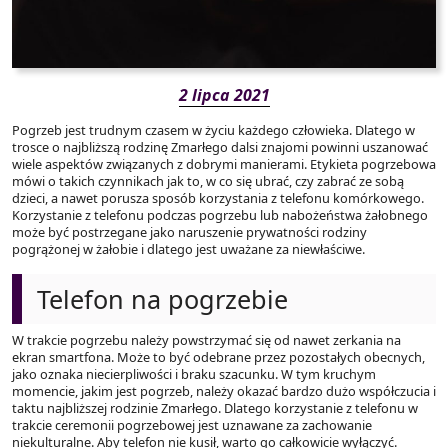
2 lipca 2021
Pogrzeb jest trudnym czasem w życiu każdego człowieka. Dlatego w
trosce o najbliższą rodzinę Zmarłego dalsi znajomi powinni uszanować
wiele aspektów związanych z dobrymi manierami. Etykieta pogrzebowa
mówi o takich czynnikach jak to, w co się ubrać, czy zabrać ze sobą
dzieci, a nawet porusza sposób korzystania z telefonu komórkowego.
Korzystanie z telefonu podczas pogrzebu lub nabożeństwa żałobnego
może być postrzegane jako naruszenie prywatności rodziny
pogrążonej w żałobie i dlatego jest uważane za niewłaściwe.
Telefon na pogrzebie
W trakcie pogrzebu należy powstrzymać się od nawet zerkania na
ekran smartfona. Może to być odebrane przez pozostałych obecnych,
jako oznaka niecierpliwości i braku szacunku. W tym kruchym
momencie, jakim jest pogrzeb, należy okazać bardzo dużo współczucia i
taktu najbliższej rodzinie Zmarłego. Dlatego korzystanie z telefonu w
trakcie ceremonii pogrzebowej jest uznawane za zachowanie
niekulturalne. Aby telefon nie kusił, warto go całkowicie wyłączyć.