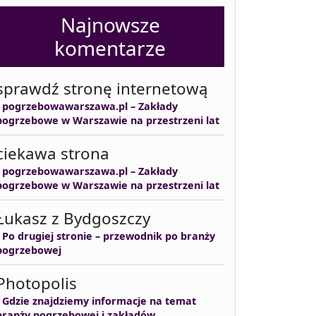
Najnowsze
komentarze
sprawdź stronę internetową
-
pogrzebowawarszawa.pl – Zakłady
pogrzebowe w Warszawie na przestrzeni lat
ciekawa strona
-
pogrzebowawarszawa.pl – Zakłady
pogrzebowe w Warszawie na przestrzeni lat
Łukasz z Bydgoszczy
-
Po drugiej stronie – przewodnik po branży
pogrzebowej
Photopolis
-
Gdzie znajdziemy informacje na temat
branży pogrzebowej i zakładów