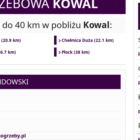
RZEBOWA
KOWAL
i do 40 km w pobliżu
Kowal
:
 (20.9 km)
Chełmica Duża (22.1 km)
36.7 km)
Płock (38 km)
NDOWSKI
ogrzeby.pl