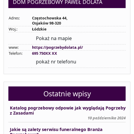
DOM POGRZEBOWY PAWEŁ DOLATA
Adres:
Częstochowska 44,
Osjaków 98-320
Woj.:
Łódzkie
Pokaż na mapie
www:
https://pogrzebydolata.pl/
Telefon:
695 750XX XX
pokaż nr telefonu
Ostatnie wpisy
Katalog pogrzebowy odpowie jak wyglądają Pogrzeby
z Zasadami
10 października 2024
Jakie są zalety serwisu funeralnego Branża