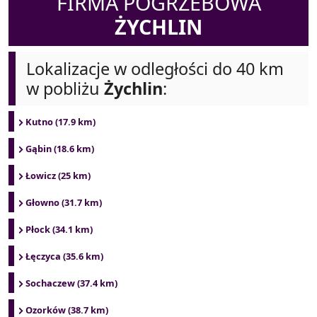
FIRMA POGRZEBOWA
ŻYCHLIN
Lokalizacje w odległości do 40 km
w pobliżu
Żychlin
:
Kutno (17.9 km)
Gąbin (18.6 km)
Łowicz (25 km)
Głowno (31.7 km)
Płock (34.1 km)
Łęczyca (35.6 km)
Sochaczew (37.4 km)
Ozorków (38.7 km)