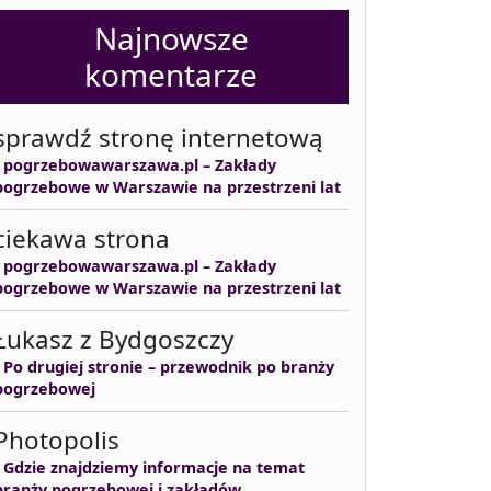
Najnowsze
komentarze
sprawdź stronę internetową
-
pogrzebowawarszawa.pl – Zakłady
pogrzebowe w Warszawie na przestrzeni lat
ciekawa strona
-
pogrzebowawarszawa.pl – Zakłady
pogrzebowe w Warszawie na przestrzeni lat
Łukasz z Bydgoszczy
-
Po drugiej stronie – przewodnik po branży
pogrzebowej
Photopolis
-
Gdzie znajdziemy informacje na temat
branży pogrzebowej i zakładów