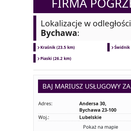
FIRMA POGR
Lokalizacje w odległośc
Bychawa
:
Kraśnik (23.5 km)
Świdnik 
Piaski (26.2 km)
BAJ MARIUSZ USŁUGOWY Z
Adres:
Andersa 30,
Bychawa 23-100
Woj.:
Lubelskie
Pokaż na mapie