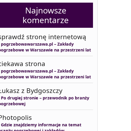
Najnowsze
komentarze
sprawdź stronę internetową
-
pogrzebowawarszawa.pl – Zakłady
pogrzebowe w Warszawie na przestrzeni lat
ciekawa strona
-
pogrzebowawarszawa.pl – Zakłady
pogrzebowe w Warszawie na przestrzeni lat
Łukasz z Bydgoszczy
-
Po drugiej stronie – przewodnik po branży
pogrzebowej
Photopolis
-
Gdzie znajdziemy informacje na temat
branży pogrzebowej i zakładów