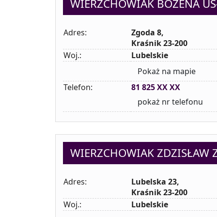
WIERZCHOWIAK BOŻENA U
Adres:
Zgoda 8,
Kraśnik 23-200
Woj.:
Lubelskie
Pokaż na mapie
Telefon:
81 825 XX XX
pokaż nr telefonu
WIERZCHOWIAK ZDZISŁAW
Adres:
Lubelska 23,
Kraśnik 23-200
Woj.:
Lubelskie