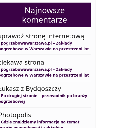
Najnowsze
komentarze
sprawdź stronę internetową
-
pogrzebowawarszawa.pl – Zakłady
pogrzebowe w Warszawie na przestrzeni lat
ciekawa strona
-
pogrzebowawarszawa.pl – Zakłady
pogrzebowe w Warszawie na przestrzeni lat
Łukasz z Bydgoszczy
-
Po drugiej stronie – przewodnik po branży
pogrzebowej
Photopolis
-
Gdzie znajdziemy informacje na temat
branży pogrzebowej i zakładów