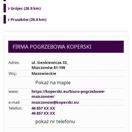
Grójec (26.9 km)
Pruszków (28.8 km)
FIRMA POGRZEBOWA KOPERSKI
Adres:
ul. Sienkiewicza 33,
Mszczonów 81-198
Woj.:
Mazowieckie
Pokaż na mapie
www:
https://koperski.eu/biuro-pogrzebowe-
mszczonow/
e-mail:
mszczonow@koperski.eu
Telefon:
46 857 XX XX
46 857 XX XX
pokaż nr telefonu