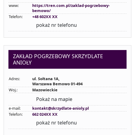
www:
https://tren.com.pl/zaklad-pogrzebowy-
bemowo/
Telefon:
+48 602XX XX
pokaż nr telefonu
ZAKŁAD POGRZEBOWY SKRZYDLATE
ANIOŁY
Adres:
ul. Sołtana 1A,
Warszawa Bemowo 01-494
Woj.:
Mazowieckie
Pokaż na mapie
e-mail:
kontakt@skrzydlate-anioly.pl
Telefon:
662 024XX XX
pokaż nr telefonu